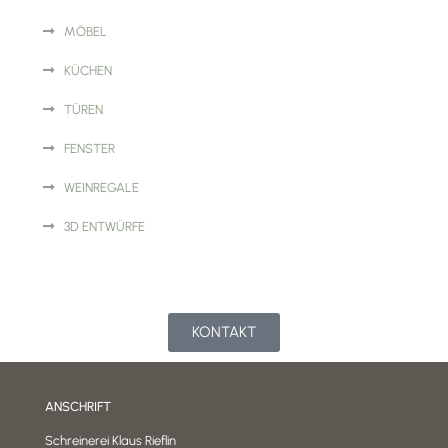
MÖBEL
KÜCHEN
TÜREN
FENSTER
WEINREGALE
3D ENTWÜRFE
KONTAKTIEREN SIE UNS!
KONTAKT
ANSCHRIFT
Schreinerei Klaus Rieflin