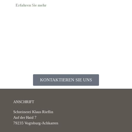
Erfahren Sie mehr
SIE HABEN INTERESSE AN EINER NEUEN
KÜCHE, NEUEN INDIVIDUELLEN
MÖBELSTÜCKEN ODER MÖCHTEN SICH
ZUNÄCHST BERATEN LASSEN?
TELEFON: 07662 / 911 310
KONTAKTIEREN SIE UNS
ANSCHRIFT
Schreinerei Klaus Rieflin
Auf der Haid 7
79235 Vogtsburg-Achkarren